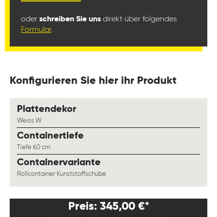
oder
schreiben Sie uns
direkt über folgendes
Formular
.
Konfigurieren Sie hier ihr Produkt
auswählen
Plattendekor
Weiss W
auswählen
Containertiefe
Tiefe 60 cm
auswählen
Containervariante
Rollcontainer Kunststoffschübe
Preis: 345,00 €*