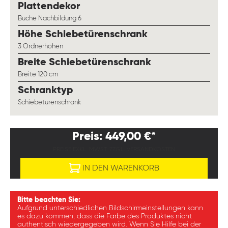
auswählen
Plattendekor
Buche Nachbildung 6
auswählen
Höhe Schiebetürenschrank
3 Ordnerhöhen
auswählen
Breite Schiebetürenschrank
Breite 120 cm
auswählen
Schranktyp
Schiebetürenschrank
Preis: 449,00 €*
PREISE EXKL. MWST. ZZGL. VERSANDKOSTEN
IN DEN WARENKORB
Bitte beachten Sie:
Aufgrund unterschiedlichen Bildschirmeinstellungen kann
es dazu kommen, dass die Farbe des Produktes nicht
authentisch wiedergegeben wird. Wenn Sie Hilfe bei der