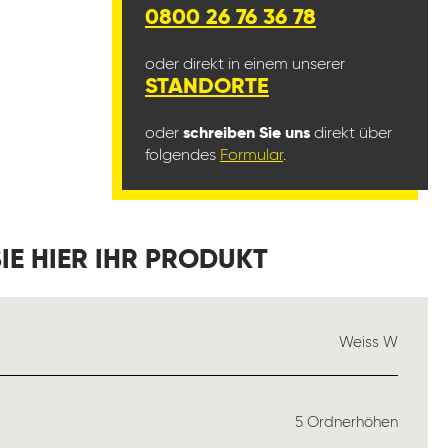
0800 26 76 36 78
oder direkt in einem unserer
STANDORTE
oder
schreiben Sie uns
direkt über
folgendes
Formular
.
IE HIER IHR PRODUKT
USWÄHLEN
Weiss W
ÄHLEN
5 Ordnerhöhen