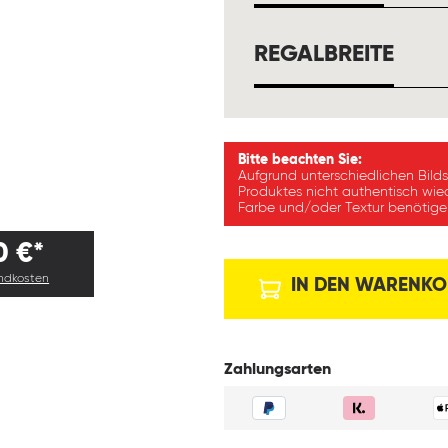
AUS
REGALBREITE
Bitte beachten Sie:
Aufgrund unterschiedlichen Bild
Produktes nicht authentisch wie
Farbe und/oder Textur benötigen
0 €*
andkosten
IN DEN WARENKO
Zahlungsarten