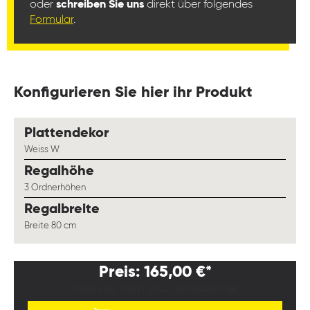
oder
schreiben Sie uns
direkt über folgendes
Formular
.
Konfigurieren Sie hier ihr Produkt
auswählen
Plattendekor
Weiss W
auswählen
Regalhöhe
3 Ordnerhöhen
auswählen
Regalbreite
Breite 80 cm
Preis: 165,00 €*
PREISE EXKL. MWST. ZZGL. VERSANDKOSTEN