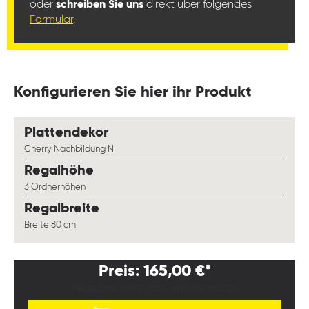
oder
schreiben Sie uns
direkt über folgendes
Formular
.
Konfigurieren Sie hier ihr Produkt
auswählen
Plattendekor
Cherry Nachbildung N
auswählen
Regalhöhe
3 Ordnerhöhen
auswählen
Regalbreite
Breite 80 cm
Preis: 165,00 €*
PREISE EXKL. MWST. ZZGL. VERSANDKOSTEN