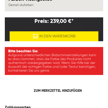
Gestell alufarben
Preis: 239,00 €*
PREISE EXKL. MWST. ZZGL. VERSANDKOSTEN
IN DEN WARENKORB
Bitte beachten Sie:
Aufgrund unterschiedlichen Bildschirmeinstellungen kann
es dazu kommen, dass die Farbe des Produktes nicht
authentisch wiedergegeben wird. Wenn Sie Hilfe bei der
Auswahl der richtigen Farbe und/oder Textur benötigen,
kontaktieren Sie uns gerne.
ZUM MERKZETTEL HINZUFÜGEN
Zahlungsarten