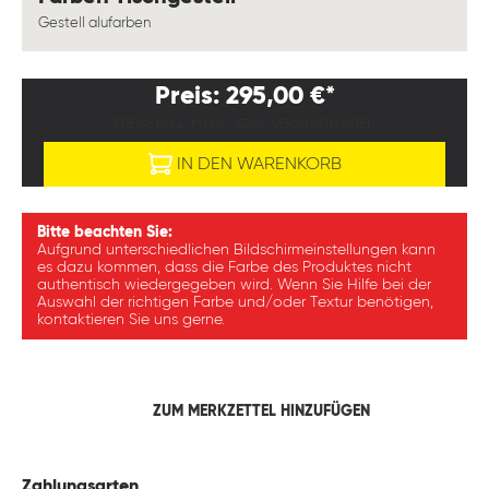
Gestell alufarben
Preis: 295,00 €*
PREISE EXKL. MWST. ZZGL. VERSANDKOSTEN
IN DEN WARENKORB
Bitte beachten Sie:
Aufgrund unterschiedlichen Bildschirmeinstellungen kann
es dazu kommen, dass die Farbe des Produktes nicht
authentisch wiedergegeben wird. Wenn Sie Hilfe bei der
Auswahl der richtigen Farbe und/oder Textur benötigen,
kontaktieren Sie uns gerne.
ZUM MERKZETTEL HINZUFÜGEN
Zahlungsarten