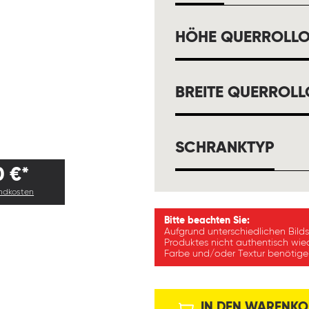
HÖHE QUERROLL
BREITE QUERROL
AUS
SCHRANKTYP
0 €*
andkosten
Bitte beachten Sie:
Aufgrund unterschiedlichen Bild
Produktes nicht authentisch wie
Farbe und/oder Textur benötigen
IN DEN WARENKO