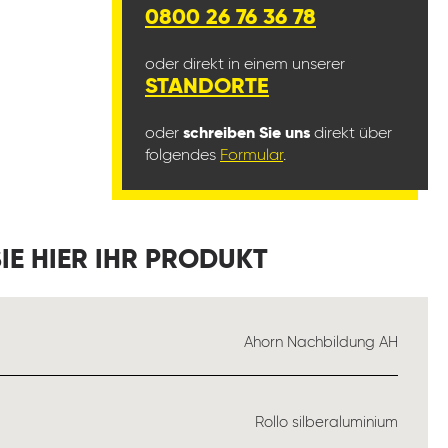
0800 26 76 36 78
oder direkt in einem unserer
STANDORTE
oder
schreiben Sie uns
direkt über
folgendes
Formular
.
IE HIER IHR PRODUKT
LEN
Ahorn Nachbildung AH
EN
Rollo silberaluminium