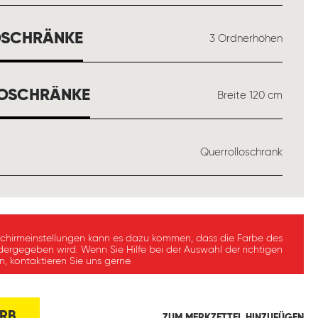
AUSWÄHLEN
OSCHRÄNKE
3 Ordnerhöhen
AUSWÄHLEN
LOSCHRÄNKE
Breite 120 cm
WÄHLEN
Querrolloschrank
schirmeinstellungen kann es dazu kommen, dass die Farbe des
dergegeben wird. Wenn Sie Hilfe bei der Auswahl der richtigen
, kontaktieren Sie uns gerne.
RB