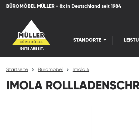
BÜROMÖBEL MÜLLER - 8x in Deutschland seit 1984
springen
Zur Hauptnavigation springen
STANDORTE
LEIST
Startseite
Büromöbel
Imola 4
IMOLA ROLLLADENSCH
Bildergalerie überspringen