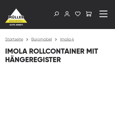
alt springen
Startseite
Büromöbel
Imola 4
IMOLA ROLLCONTAINER MIT
HÄNGEREGISTER
Bildergalerie überspringen