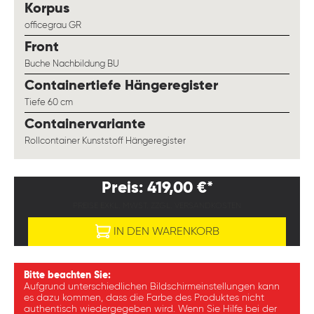
auswählen
Korpus
officegrau GR
auswählen
Front
Buche Nachbildung BU
auswählen
Containertiefe Hängeregister
Tiefe 60 cm
auswählen
Containervariante
Rollcontainer Kunststoff Hängeregister
Preis: 419,00 €*
PREISE EXKL. MWST. ZZGL. VERSANDKOSTEN
IN DEN WARENKORB
Bitte beachten Sie:
Aufgrund unterschiedlichen Bildschirmeinstellungen kann
es dazu kommen, dass die Farbe des Produktes nicht
authentisch wiedergegeben wird. Wenn Sie Hilfe bei der