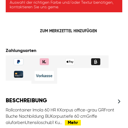
Auswahl der richtigen Farbe und/oder Textur benötigen,
kontaktieren Sie uns gerne.
ZUM MERKZETTEL HINZUFÜGEN
Zahlungsarten
BESCHREIBUNG
Rollcontainer Imola 60 HR KKorpus office-grau GRFront
Buche Nachbildung BUKorpustiefe 60 cmGriffe
alufarbenUtensiloschub1 Ku…
Mehr