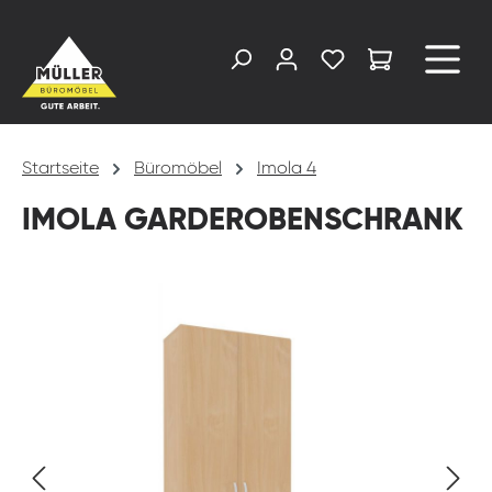
alt springen
Startseite
Büromöbel
Imola 4
IMOLA GARDEROBENSCHRANK
Bildergalerie überspringen