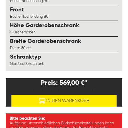
Buche Nachbildung BU
auswählen
Front
Buche Nachbildung BU
auswählen
Höhe Garderobenschrank
6 Ordnerhöhen
auswählen
Breite Garderobenschrank
Breite 80 cm
auswählen
Schranktyp
Garderobenschrank
Preis: 569,00 €*
PREISE EXKL. MWST. ZZGL. VERSANDKOSTEN
IN DEN WARENKORB
Bitte beachten Sie:
Aufgrund unterschiedlichen Bildschirmeinstellungen kann
es dazu kommen, dass die Farbe des Produktes nicht