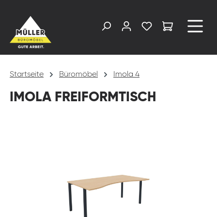
alt springen
Startseite
Büromöbel
Imola 4
IMOLA FREIFORMTISCH
Bildergalerie überspringen