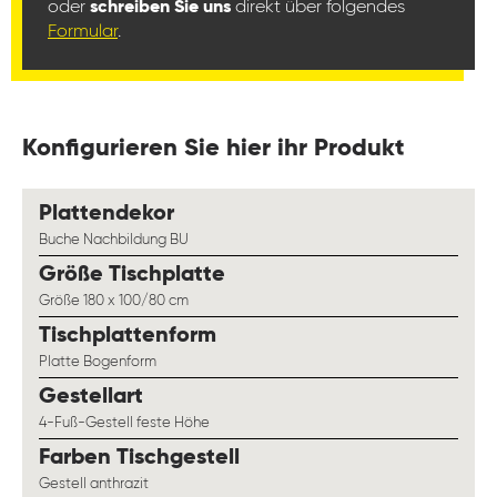
oder
schreiben Sie uns
direkt über folgendes
Formular
.
Konfigurieren Sie hier ihr Produkt
auswählen
Plattendekor
Buche Nachbildung BU
auswählen
Größe Tischplatte
Größe 180 x 100/80 cm
auswählen
Tischplattenform
Platte Bogenform
auswählen
Gestellart
4-Fuß-Gestell feste Höhe
auswählen
Farben Tischgestell
Gestell anthrazit