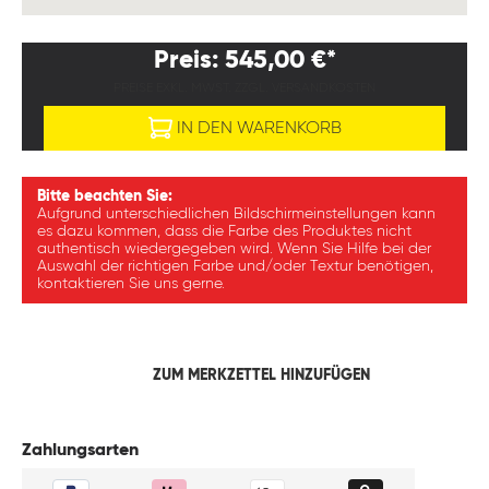
Preis: 545,00 €*
PREISE EXKL. MWST. ZZGL. VERSANDKOSTEN
IN DEN WARENKORB
Bitte beachten Sie:
Aufgrund unterschiedlichen Bildschirmeinstellungen kann
es dazu kommen, dass die Farbe des Produktes nicht
authentisch wiedergegeben wird. Wenn Sie Hilfe bei der
Auswahl der richtigen Farbe und/oder Textur benötigen,
kontaktieren Sie uns gerne.
ZUM MERKZETTEL HINZUFÜGEN
Zahlungsarten