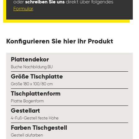
oder
schreiben Sie uns
direkt über folgendes
Formular
.
Konfigurieren Sie hier ihr Produkt
auswählen
Plattendekor
Buche Nachbildung BU
auswählen
Größe Tischplatte
Größe 180 x 100/80 cm
auswählen
Tischplattenform
Platte Bogenform
auswählen
Gestellart
4-Fuß-Gestell feste Höhe
auswählen
Farben Tischgestell
Gestell alufarben