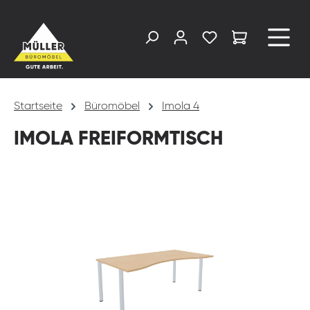
alt springen
Startseite
Büromöbel
Imola 4
IMOLA FREIFORMTISCH
Bildergalerie überspringen