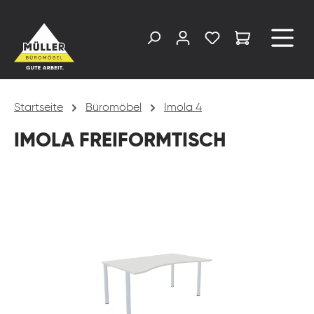
alt springen
Startseite
Büromöbel
Imola 4
IMOLA FREIFORMTISCH
Bildergalerie überspringen