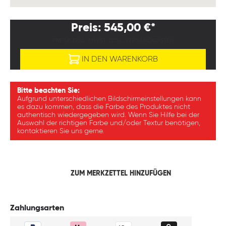
Preis: 545,00 €*
PREISE EXKL. MWST. ZZGL. VERSANDKOSTEN
IN DEN WARENKORB
Bitte beachten Sie:
Aufgrund unterschiedlichen Bildschirmeinstellungen kann
es dazu kommen, dass die Farbe des Produktes nicht
authentisch wiedergegeben wird. Wenn Sie Hilfe bei der
Auswahl der richtigen Farbe und/oder Textur benötigen,
kontaktieren Sie uns gerne.
ZUM MERKZETTEL HINZUFÜGEN
Zahlungsarten