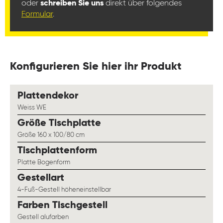
oder
schreiben Sie uns
direkt über folgendes
Formular
.
Konfigurieren Sie hier ihr Produkt
auswählen
Plattendekor
Weiss WE
auswählen
Größe Tischplatte
Größe 160 x 100/80 cm
auswählen
Tischplattenform
Platte Bogenform
auswählen
Gestellart
4-Fuß-Gestell höheneinstellbar
auswählen
Farben Tischgestell
Gestell alufarben