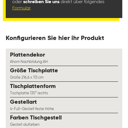
oder
schreiben Sie uns
direkt über folgendes
Formular
.
Konfigurieren Sie hier ihr Produkt
auswählen
Plattendekor
Ahorn Nachbildung AH
auswählen
Größe Tischplatte
Größe 216,6 x 113 cm
auswählen
Tischplattenform
Tischplatte 135° rechts
auswählen
Gestellart
4-Fuß-Gestell feste Höhe
auswählen
Farben Tischgestell
Gestell alufarben