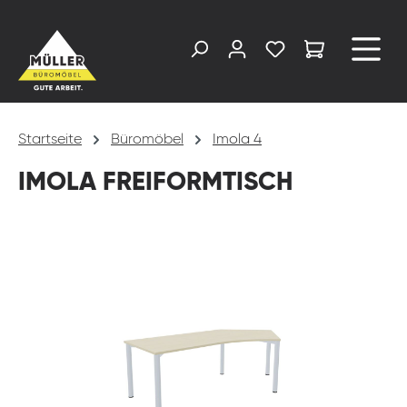
alt springen
Startseite
Büromöbel
Imola 4
IMOLA FREIFORMTISCH
Bildergalerie überspringen