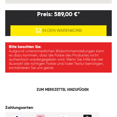
Preis: 589,00 €*
PREISE EXKL. MWST. ZZGL. VERSANDKOSTEN
IN DEN WARENKORB
Bitte beachten Sie:
Aufgrund unterschiedlichen Bildschirmeinstellungen kann
es dazu kommen, dass die Farbe des Produktes nicht
authentisch wiedergegeben wird. Wenn Sie Hilfe bei der
Auswahl der richtigen Farbe und/oder Textur benötigen,
kontaktieren Sie uns gerne.
ZUM MERKZETTEL HINZUFÜGEN
Zahlungsarten