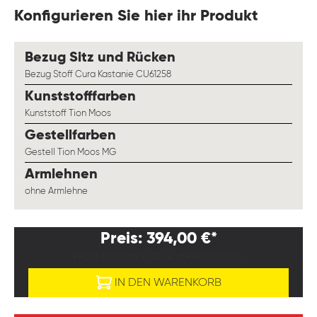
Konfigurieren Sie hier ihr Produkt
auswählen
Bezug Sitz und Rücken
Bezug Stoff Cura Kastanie CU61258
auswählen
Kunststofffarben
Kunststoff Tion Moos
auswählen
Gestellfarben
Gestell Tion Moos MG
auswählen
Armlehnen
ohne Armlehne
Preis: 394,00 €*
PREISE EXKL. MWST. ZZGL. VERSANDKOSTEN
IN DEN WARENKORB