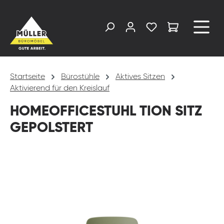
alt springen
Startseite
Bürostühle
Aktives Sitzen
Aktivierend für den Kreislauf
HOMEOFFICESTUHL TION SITZ
GEPOLSTERT
Bildergalerie überspringen