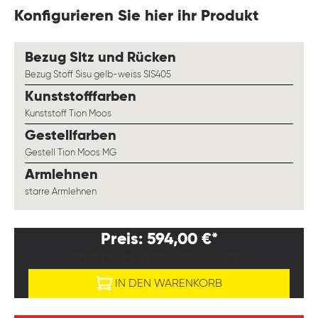
Konfigurieren Sie hier ihr Produkt
auswählen
Bezug Sitz und Rücken
Bezug Stoff Sisu gelb-weiss SIS405
auswählen
Kunststofffarben
Kunststoff Tion Moos
auswählen
Gestellfarben
Gestell Tion Moos MG
auswählen
Armlehnen
starre Armlehnen
Preis: 594,00 €*
PREISE EXKL. MWST. ZZGL. VERSANDKOSTEN
IN DEN WARENKORB