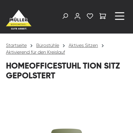
alt springen
Startseite
Bürostühle
Aktives Sitzen
Aktivierend für den Kreislauf
HOMEOFFICESTUHL TION SITZ
GEPOLSTERT
Bildergalerie überspringen