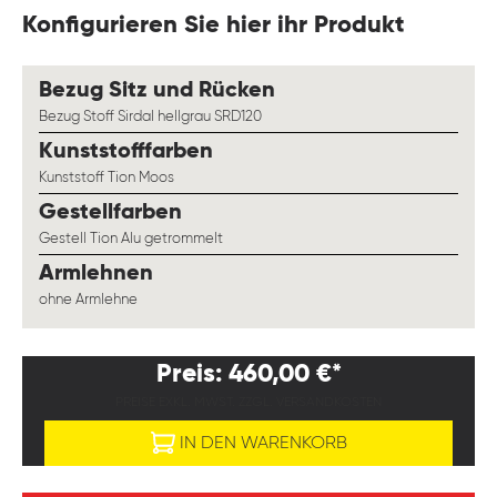
Konfigurieren Sie hier ihr Produkt
auswählen
Bezug Sitz und Rücken
Bezug Stoff Sirdal hellgrau SRD120
auswählen
Kunststofffarben
Kunststoff Tion Moos
auswählen
Gestellfarben
Gestell Tion Alu getrommelt
auswählen
Armlehnen
ohne Armlehne
Preis: 460,00 €*
PREISE EXKL. MWST. ZZGL. VERSANDKOSTEN
IN DEN WARENKORB