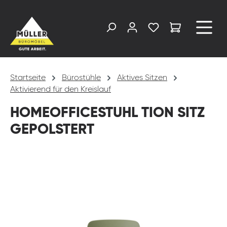
alt springen
Startseite
Bürostühle
Aktives Sitzen
Aktivierend für den Kreislauf
HOMEOFFICESTUHL TION SITZ
GEPOLSTERT
Bildergalerie überspringen