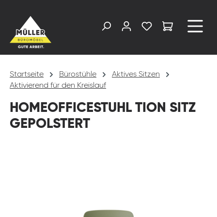
alt springen
Startseite
Bürostühle
Aktives Sitzen
Aktivierend für den Kreislauf
HOMEOFFICESTUHL TION SITZ
GEPOLSTERT
Bildergalerie überspringen