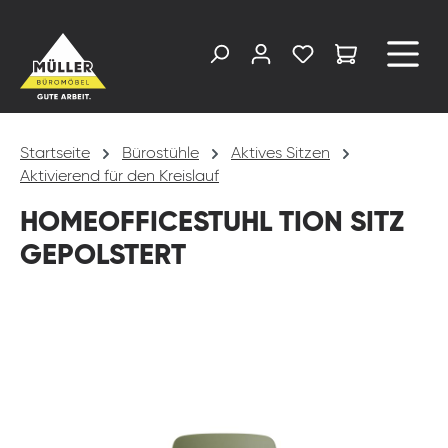
alt springen
Startseite
Bürostühle
Aktives Sitzen
Aktivierend für den Kreislauf
HOMEOFFICESTUHL TION SITZ
GEPOLSTERT
Bildergalerie überspringen