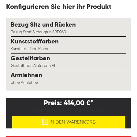
Konfigurieren Sie hier ihr Produkt
auswählen
Bezug Sitz und Rücken
Bezug Stoff Sirdal grün SRD960
auswählen
Kunststofffarben
Kunststoff Tion Moos
auswählen
Gestellfarben
Gestell Tion Alufarben AL
auswählen
Armlehnen
ohne Armlehne
Preis: 414,00 €*
PREISE EXKL. MWST. ZZGL. VERSANDKOSTEN
IN DEN WARENKORB