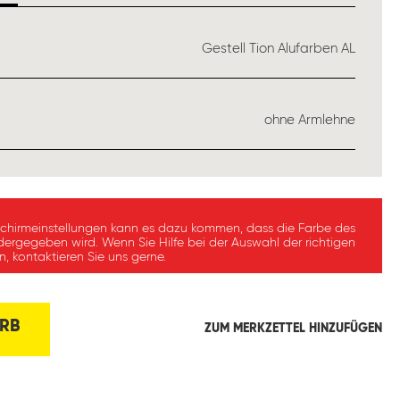
USWÄHLEN
Gestell Tion Alufarben AL
ÄHLEN
ohne Armlehne
schirmeinstellungen kann es dazu kommen, dass die Farbe des
dergegeben wird. Wenn Sie Hilfe bei der Auswahl der richtigen
, kontaktieren Sie uns gerne.
RB
ZUM MERKZETTEL HINZUFÜGEN