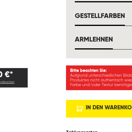
A
GESTELLFARBEN
AUSW
ARMLEHNEN
Bitte beachten Sie:
0 €*
Aufgrund unterschiedlichen Bild
Produktes nicht authentisch wie
andkosten
Farbe und/oder Textur benötigen
IN DEN WARENKO