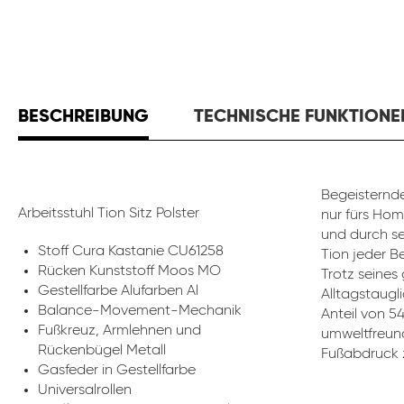
BESCHREIBUNG
TECHNISCHE FUNKTIONE
Begeisternde
Arbeitsstuhl Tion Sitz Polster
nur fürs Hom
und durch se
Stoff Cura Kastanie CU61258
Tion jeder B
Rücken Kunststoff Moos MO
Trotz seines
Gestellfarbe Alufarben Al
Alltagstaugli
Balance-Movement-Mechanik
Anteil von 5
Fußkreuz, Armlehnen und
umweltfreund
Rückenbügel Metall
Fußabdruck z
Gasfeder in Gestellfarbe
Universalrollen