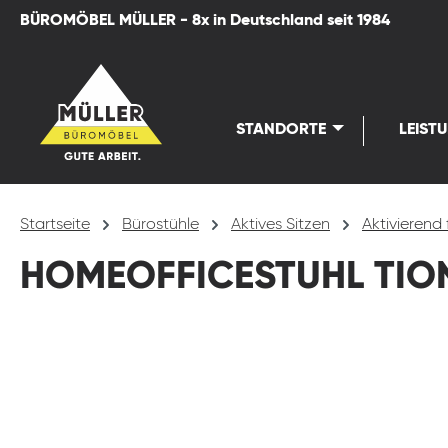
BÜROMÖBEL MÜLLER - 8x in Deutschland seit 1984
springen
Zur Hauptnavigation springen
STANDORTE
LEIST
Startseite
Bürostühle
Aktives Sitzen
Aktivierend 
HOMEOFFICESTUHL TION
Bildergalerie überspringen