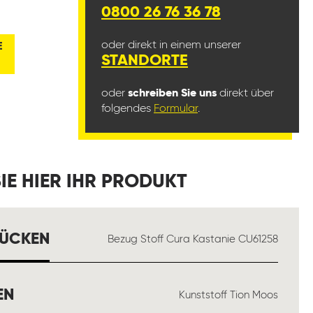
0800 26 76 36 78
oder direkt in einem unserer
E
STANDORTE
oder
schreiben Sie uns
direkt über
folgendes
Formular
.
IE HIER IHR PRODUKT
AUSWÄHLEN
RÜCKEN
Bezug Stoff Cura Kastanie CU61258
AUSWÄHLEN
EN
Kunststoff Tion Moos