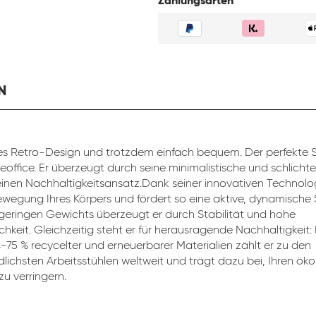
Zahlungsarten
N
s Retro-Design und trotzdem einfach bequem. Der perfekte St
eoffice. Er überzeugt durch seine minimalistische und schlicht
inen Nachhaltigkeitsansatz.Dank seiner innovativen Technolog
ewegung Ihres Körpers und fördert so eine aktive, dynamische 
 geringen Gewichts überzeugt er durch Stabilität und hohe
chkeit. Gleichzeitig steht er für herausragende Nachhaltigkeit:
4-75 % recycelter und erneuerbarer Materialien zählt er zu den
lichsten Arbeitsstühlen weltweit und trägt dazu bei, Ihren ök
u verringern.