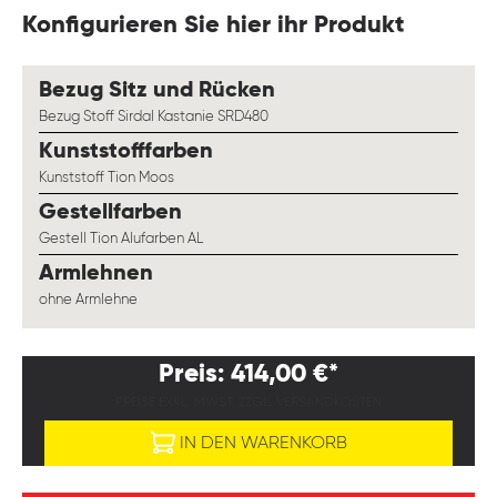
Konfigurieren Sie hier ihr Produkt
auswählen
Bezug Sitz und Rücken
Bezug Stoff Sirdal Kastanie SRD480
auswählen
Kunststofffarben
Kunststoff Tion Moos
auswählen
Gestellfarben
Gestell Tion Alufarben AL
auswählen
Armlehnen
ohne Armlehne
Preis: 414,00 €*
PREISE EXKL. MWST. ZZGL. VERSANDKOSTEN
IN DEN WARENKORB