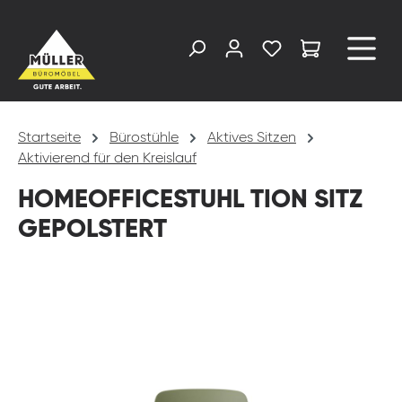
alt springen
Startseite
Bürostühle
Aktives Sitzen
Aktivierend für den Kreislauf
HOMEOFFICESTUHL TION SITZ
GEPOLSTERT
Bildergalerie überspringen