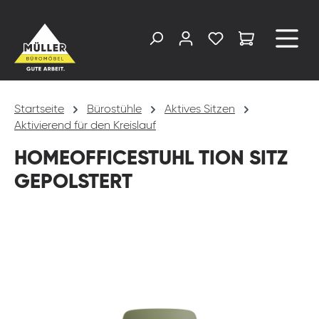
alt springen
Startseite
Bürostühle
Aktives Sitzen
Aktivierend für den Kreislauf
HOMEOFFICESTUHL TION SITZ
GEPOLSTERT
Bildergalerie überspringen