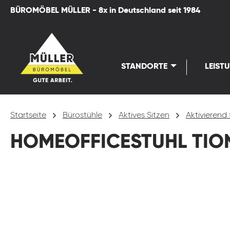
BÜROMÖBEL MÜLLER - 8x in Deutschland seit 1984
springen
Zur Hauptnavigation springen
STANDORTE
LEIST
Startseite
Bürostühle
Aktives Sitzen
Aktivierend 
HOMEOFFICESTUHL TION
Bildergalerie überspringen