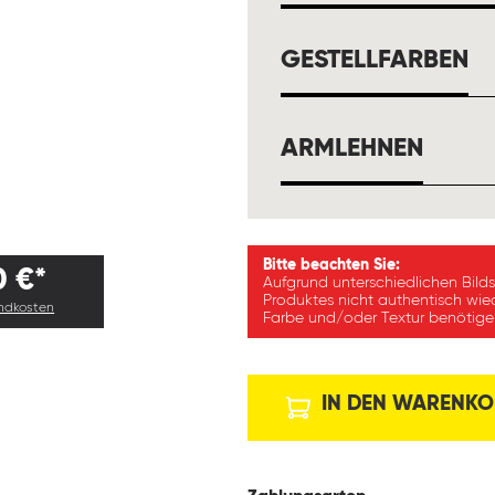
A
GESTELLFARBEN
AUSW
ARMLEHNEN
Bitte beachten Sie:
0 €*
Aufgrund unterschiedlichen Bild
Produktes nicht authentisch wie
andkosten
Farbe und/oder Textur benötigen
IN DEN WARENKO