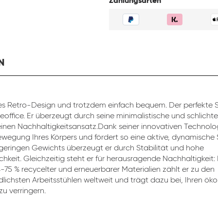
Zahlungsarten
N
s Retro-Design und trotzdem einfach bequem. Der perfekte St
eoffice. Er überzeugt durch seine minimalistische und schlicht
inen Nachhaltigkeitsansatz.Dank seiner innovativen Technolog
ewegung Ihres Körpers und fördert so eine aktive, dynamische 
 geringen Gewichts überzeugt er durch Stabilität und hohe
chkeit. Gleichzeitig steht er für herausragende Nachhaltigkeit:
4-75 % recycelter und erneuerbarer Materialien zählt er zu den
lichsten Arbeitsstühlen weltweit und trägt dazu bei, Ihren ök
u verringern.