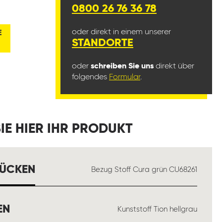
0800 26 76 36 78
oder direkt in einem unserer
E
STANDORTE
oder
schreiben Sie uns
direkt über
folgendes
Formular
.
IE HIER IHR PRODUKT
AUSWÄHLEN
RÜCKEN
Bezug Stoff Cura grün CU68261
AUSWÄHLEN
EN
Kunststoff Tion hellgrau