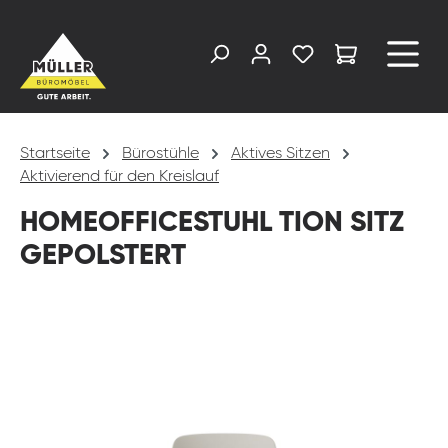
alt springen
Startseite
Bürostühle
Aktives Sitzen
Aktivierend für den Kreislauf
HOMEOFFICESTUHL TION SITZ
GEPOLSTERT
Bildergalerie überspringen