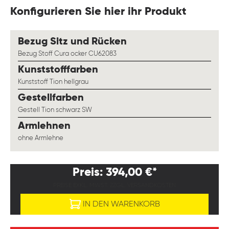
Konfigurieren Sie hier ihr Produkt
auswählen
Bezug Sitz und Rücken
Bezug Stoff Cura ocker CU62083
auswählen
Kunststofffarben
Kunststoff Tion hellgrau
auswählen
Gestellfarben
Gestell Tion schwarz SW
auswählen
Armlehnen
ohne Armlehne
Preis: 394,00 €*
PREISE EXKL. MWST. ZZGL. VERSANDKOSTEN
IN DEN WARENKORB