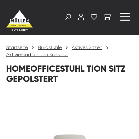
alt springen
Startseite
Bürostühle
Aktives Sitzen
Aktivierend für den Kreislauf
HOMEOFFICESTUHL TION SITZ
GEPOLSTERT
Bildergalerie überspringen