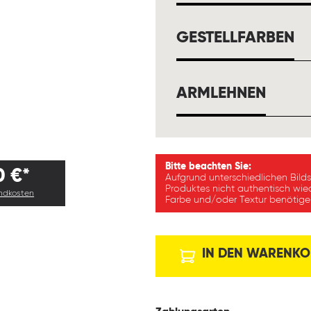
A
GESTELLFARBEN
AUSW
ARMLEHNEN
Bitte beachten Sie:
0 €*
Aufgrund unterschiedlichen Bild
Produktes nicht authentisch wie
andkosten
Farbe und/oder Textur benötigen
IN DEN WARENKO