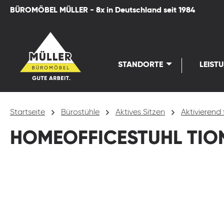
BÜROMÖBEL MÜLLER - 8x in Deutschland seit 1984
springen
Zur Hauptnavigation springen
STANDORTE
LEIST
Startseite
Bürostühle
Aktives Sitzen
Aktivierend 
HOMEOFFICESTUHL TION
Bildergalerie überspringen