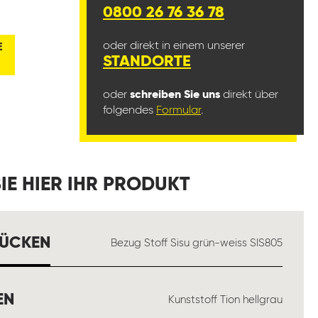
0800 26 76 36 78
oder direkt in einem unserer
E
STANDORTE
oder
schreiben Sie uns
direkt über
folgendes
Formular
.
IE HIER IHR PRODUKT
AUSWÄHLEN
RÜCKEN
Bezug Stoff Sisu grün-weiss SIS805
AUSWÄHLEN
EN
Kunststoff Tion hellgrau