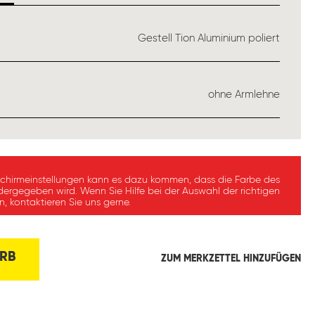
USWÄHLEN
Gestell Tion Aluminium poliert
ÄHLEN
ohne Armlehne
schirmeinstellungen kann es dazu kommen, dass die Farbe des
dergegeben wird. Wenn Sie Hilfe bei der Auswahl der richtigen
, kontaktieren Sie uns gerne.
RB
ZUM MERKZETTEL HINZUFÜGEN