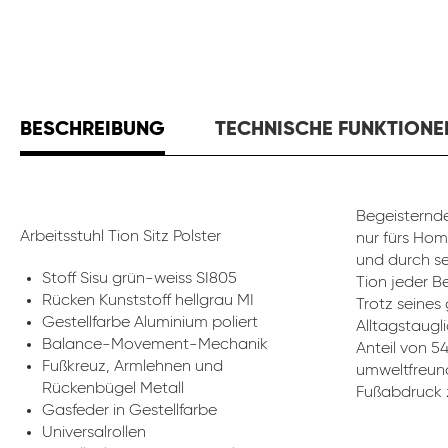
BESCHREIBUNG
TECHNISCHE FUNKTIONE
Begeisternde
Arbeitsstuhl Tion Sitz Polster
nur fürs Hom
und durch se
Stoff Sisu grün-weiss SI805
Tion jeder B
Rücken Kunststoff hellgrau MI
Trotz seines
Gestellfarbe Aluminium poliert
Alltagstaugli
Balance-Movement-Mechanik
Anteil von 5
Fußkreuz, Armlehnen und
umweltfreund
Rückenbügel Metall
Fußabdruck z
Gasfeder in Gestellfarbe
Universalrollen