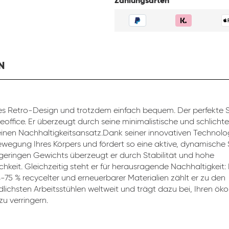
Zahlungsarten
N
s Retro-Design und trotzdem einfach bequem. Der perfekte St
eoffice. Er überzeugt durch seine minimalistische und schlicht
inen Nachhaltigkeitsansatz.Dank seiner innovativen Technolog
ewegung Ihres Körpers und fördert so eine aktive, dynamische 
 geringen Gewichts überzeugt er durch Stabilität und hohe
chkeit. Gleichzeitig steht er für herausragende Nachhaltigkeit:
4-75 % recycelter und erneuerbarer Materialien zählt er zu den
lichsten Arbeitsstühlen weltweit und trägt dazu bei, Ihren ök
u verringern.