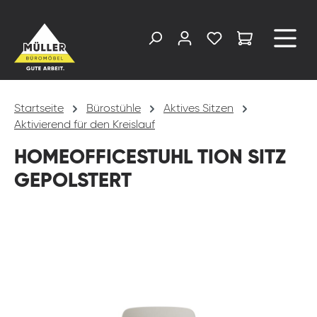
alt springen
Startseite
Bürostühle
Aktives Sitzen
Aktivierend für den Kreislauf
HOMEOFFICESTUHL TION SITZ
GEPOLSTERT
Bildergalerie überspringen