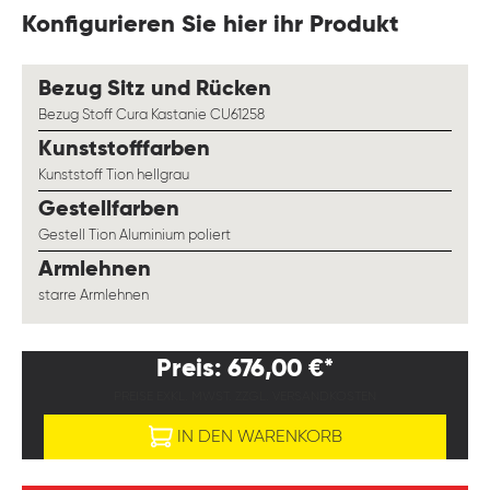
Konfigurieren Sie hier ihr Produkt
auswählen
Bezug Sitz und Rücken
Bezug Stoff Cura Kastanie CU61258
auswählen
Kunststofffarben
Kunststoff Tion hellgrau
auswählen
Gestellfarben
Gestell Tion Aluminium poliert
auswählen
Armlehnen
starre Armlehnen
Preis: 676,00 €*
PREISE EXKL. MWST. ZZGL. VERSANDKOSTEN
IN DEN WARENKORB