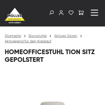
alt springen
Startseite
Bürostühle
Aktives Sitzen
Aktivierend für den Kreislauf
HOMEOFFICESTUHL TION SITZ
GEPOLSTERT
Bildergalerie überspringen