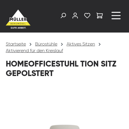
alt springen
Startseite
Bürostühle
Aktives Sitzen
Aktivierend für den Kreislauf
HOMEOFFICESTUHL TION SITZ
GEPOLSTERT
Bildergalerie überspringen