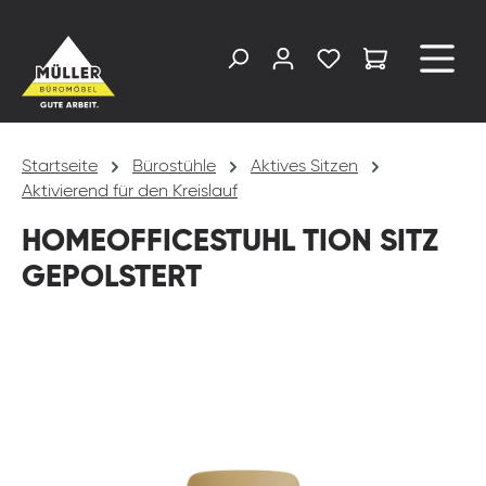
alt springen
Startseite
Bürostühle
Aktives Sitzen
Aktivierend für den Kreislauf
HOMEOFFICESTUHL TION SITZ
GEPOLSTERT
Bildergalerie überspringen