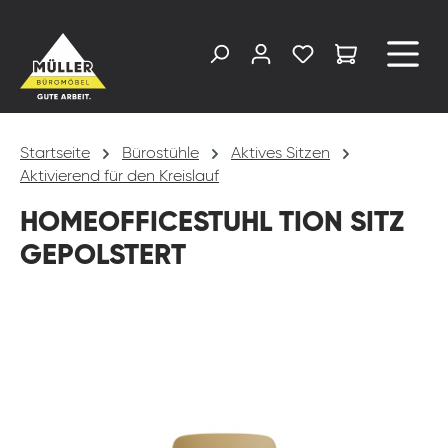
alt springen
Startseite
Bürostühle
Aktives Sitzen
Aktivierend für den Kreislauf
HOMEOFFICESTUHL TION SITZ
GEPOLSTERT
Bildergalerie überspringen