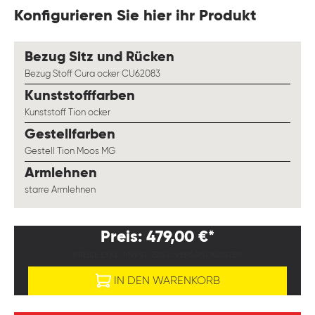
Konfigurieren Sie hier ihr Produkt
auswählen
Bezug Sitz und Rücken
Bezug Stoff Cura ocker CU62083
auswählen
Kunststofffarben
Kunststoff Tion ocker
auswählen
Gestellfarben
Gestell Tion Moos MG
auswählen
Armlehnen
starre Armlehnen
Preis: 479,00 €*
PREISE EXKL. MWST. ZZGL. VERSANDKOSTEN
IN DEN WARENKORB