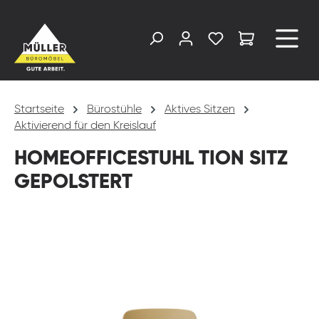
alt springen
Startseite
Bürostühle
Aktives Sitzen
Aktivierend für den Kreislauf
HOMEOFFICESTUHL TION SITZ
GEPOLSTERT
Bildergalerie überspringen