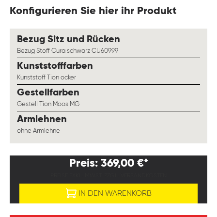
Konfigurieren Sie hier ihr Produkt
auswählen
Bezug Sitz und Rücken
Bezug Stoff Cura schwarz CU60999
auswählen
Kunststofffarben
Kunststoff Tion ocker
auswählen
Gestellfarben
Gestell Tion Moos MG
auswählen
Armlehnen
ohne Armlehne
Preis: 369,00 €*
PREISE EXKL. MWST. ZZGL. VERSANDKOSTEN
IN DEN WARENKORB