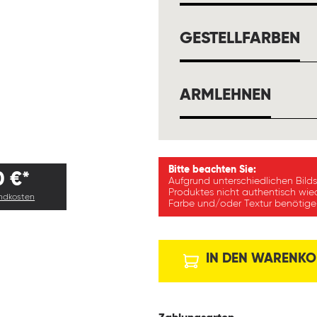
A
GESTELLFARBEN
AUSW
ARMLEHNEN
Bitte beachten Sie:
0 €*
Aufgrund unterschiedlichen Bild
Produktes nicht authentisch wie
andkosten
Farbe und/oder Textur benötigen
IN DEN WARENKO