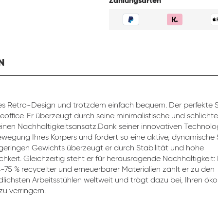
Zahlungsarten
N
s Retro-Design und trotzdem einfach bequem. Der perfekte St
eoffice. Er überzeugt durch seine minimalistische und schlicht
inen Nachhaltigkeitsansatz.Dank seiner innovativen Technolog
ewegung Ihres Körpers und fördert so eine aktive, dynamische 
 geringen Gewichts überzeugt er durch Stabilität und hohe
chkeit. Gleichzeitig steht er für herausragende Nachhaltigkeit:
4-75 % recycelter und erneuerbarer Materialien zählt er zu den
lichsten Arbeitsstühlen weltweit und trägt dazu bei, Ihren ök
u verringern.