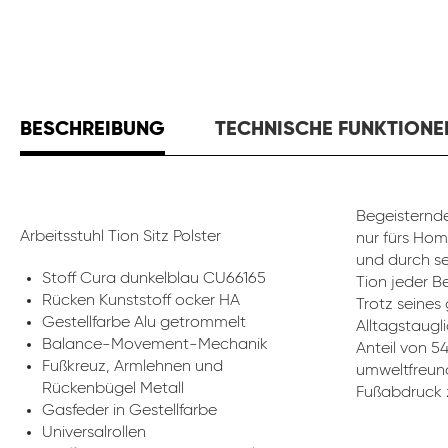
BESCHREIBUNG
TECHNISCHE FUNKTIONE
Begeisternde
Arbeitsstuhl Tion Sitz Polster
nur fürs Hom
und durch se
Stoff Cura dunkelblau CU66165
Tion jeder B
Rücken Kunststoff ocker HA
Trotz seines
Gestellfarbe Alu getrommelt
Alltagstaugli
Balance-Movement-Mechanik
Anteil von 5
Fußkreuz, Armlehnen und
umweltfreund
Rückenbügel Metall
Fußabdruck z
Gasfeder in Gestellfarbe
Universalrollen