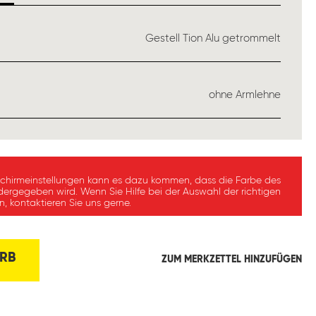
USWÄHLEN
Gestell Tion Alu getrommelt
ÄHLEN
ohne Armlehne
schirmeinstellungen kann es dazu kommen, dass die Farbe des
dergegeben wird. Wenn Sie Hilfe bei der Auswahl der richtigen
, kontaktieren Sie uns gerne.
RB
ZUM MERKZETTEL HINZUFÜGEN