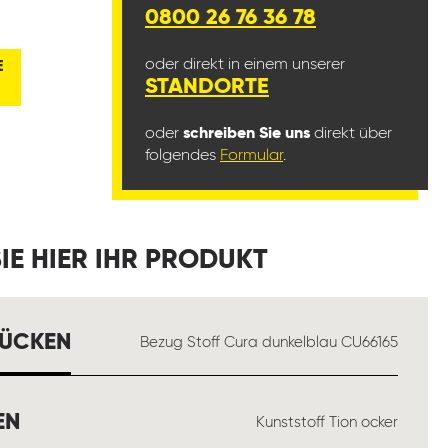
0800 26 76 36 78
oder direkt in einem unserer
E
STANDORTE
oder
schreiben Sie uns
direkt über
folgendes
Formular
.
IE HIER IHR PRODUKT
AUSWÄHLEN
RÜCKEN
Bezug Stoff Cura dunkelblau CU66165
AUSWÄHLEN
EN
Kunststoff Tion ocker