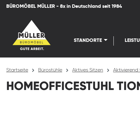
BÜROMÖBEL MÜLLER - 8x in Deutschland seit 1984
springen
Zur Hauptnavigation springen
STANDORTE
LEIST
Startseite
Bürostühle
Aktives Sitzen
Aktivierend 
HOMEOFFICESTUHL TION
Bildergalerie überspringen