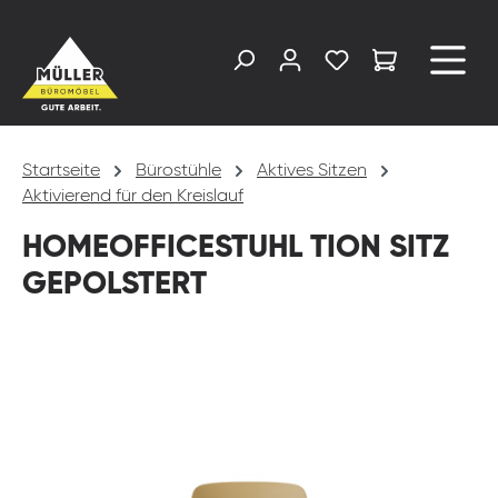
alt springen
Startseite
Bürostühle
Aktives Sitzen
Aktivierend für den Kreislauf
HOMEOFFICESTUHL TION SITZ
GEPOLSTERT
Bildergalerie überspringen