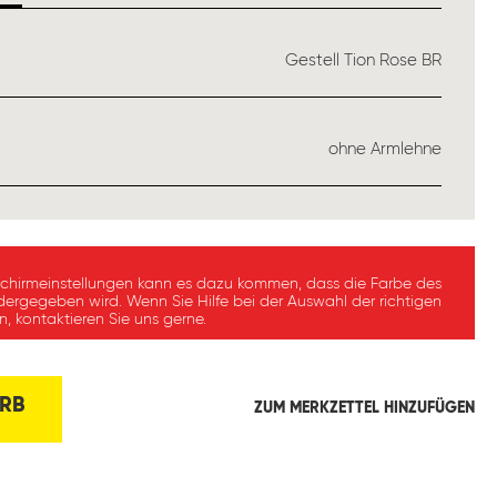
USWÄHLEN
Gestell Tion Rose BR
ÄHLEN
ohne Armlehne
schirmeinstellungen kann es dazu kommen, dass die Farbe des
dergegeben wird. Wenn Sie Hilfe bei der Auswahl der richtigen
, kontaktieren Sie uns gerne.
RB
ZUM MERKZETTEL HINZUFÜGEN