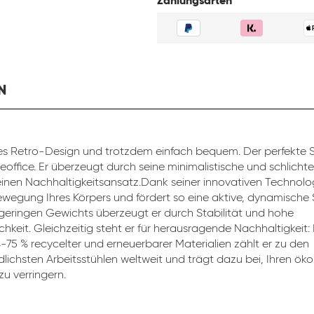
Zahlungsarten
N
s Retro-Design und trotzdem einfach bequem. Der perfekte St
eoffice. Er überzeugt durch seine minimalistische und schlicht
inen Nachhaltigkeitsansatz.Dank seiner innovativen Technolog
ewegung Ihres Körpers und fördert so eine aktive, dynamische 
 geringen Gewichts überzeugt er durch Stabilität und hohe
chkeit. Gleichzeitig steht er für herausragende Nachhaltigkeit:
4-75 % recycelter und erneuerbarer Materialien zählt er zu den
lichsten Arbeitsstühlen weltweit und trägt dazu bei, Ihren ök
u verringern.