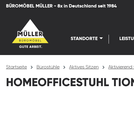
BÜROMÖBEL MÜLLER - 8x in Deutschland seit 1984
springen
Zur Hauptnavigation springen
STANDORTE
LEIST
Startseite
Bürostühle
Aktives Sitzen
Aktivierend 
HOMEOFFICESTUHL TION
Bildergalerie überspringen