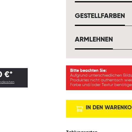
A
GESTELLFARBEN
AUSW
ARMLEHNEN
Bitte beachten Sie:
0 €*
Aufgrund unterschiedlichen Bild
Produktes nicht authentisch wie
andkosten
Farbe und/oder Textur benötigen
IN DEN WARENKO