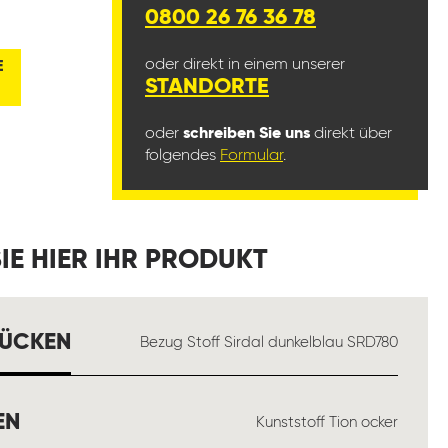
0800 26 76 36 78
oder direkt in einem unserer
E
STANDORTE
oder
schreiben Sie uns
direkt über
folgendes
Formular
.
IE HIER IHR PRODUKT
AUSWÄHLEN
RÜCKEN
Bezug Stoff Sirdal dunkelblau SRD780
AUSWÄHLEN
EN
Kunststoff Tion ocker