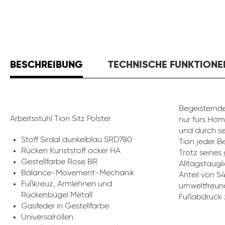
BESCHREIBUNG
TECHNISCHE FUNKTIONE
Begeisternde
Arbeitsstuhl Tion Sitz Polster
nur fürs Hom
und durch se
Stoff Sirdal dunkelblau SRD780
Tion jeder B
Rücken Kunststoff ocker HA
Trotz seines
Gestellfarbe Rose BR
Alltagstaugli
Balance-Movement-Mechanik
Anteil von 5
Fußkreuz, Armlehnen und
umweltfreund
Rückenbügel Metall
Fußabdruck z
Gasfeder in Gestellfarbe
Universalrollen