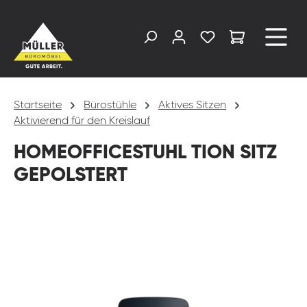
alt springen
Startseite
Bürostühle
Aktives Sitzen
Aktivierend für den Kreislauf
HOMEOFFICESTUHL TION SITZ
GEPOLSTERT
Bildergalerie überspringen