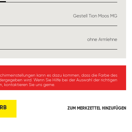
USWÄHLEN
Gestell Tion Moos MG
ÄHLEN
ohne Armlehne
schirmeinstellungen kann es dazu kommen, dass die Farbe des
dergegeben wird. Wenn Sie Hilfe bei der Auswahl der richtigen
, kontaktieren Sie uns gerne.
RB
ZUM MERKZETTEL HINZUFÜGEN