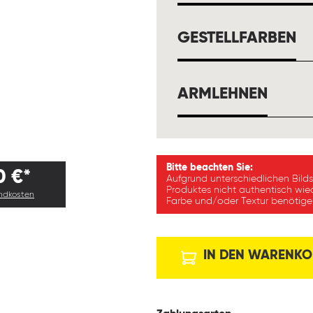
A
GESTELLFARBEN
AUSW
ARMLEHNEN
Bitte beachten Sie:
0 €*
Aufgrund unterschiedlichen Bild
Produktes nicht authentisch wie
andkosten
Farbe und/oder Textur benötigen
IN DEN WARENKO