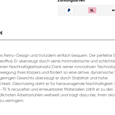
Zahlungsarten
N
s Retro-Design und trotzdem einfach bequem. Der perfekte St
eoffice. Er überzeugt durch seine minimalistische und schlicht
inen Nachhaltigkeitsansatz.Dank seiner innovativen Technolog
ewegung Ihres Körpers und fördert so eine aktive, dynamische 
 geringen Gewichts überzeugt er durch Stabilität und hohe
chkeit. Gleichzeitig steht er für herausragende Nachhaltigkeit:
4-75 % recycelter und erneuerbarer Materialien zählt er zu den
lichsten Arbeitsstühlen weltweit und trägt dazu bei, Ihren ök
u verringern.