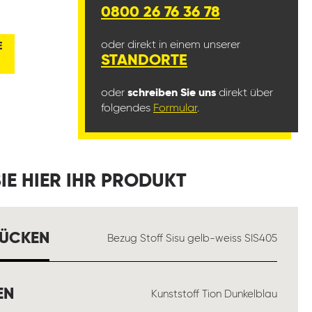
0800 26 76 36 78
oder direkt in einem unserer
E
STANDORTE
oder
schreiben Sie uns
direkt über
folgendes
Formular
.
IE HIER IHR PRODUKT
AUSWÄHLEN
RÜCKEN
Bezug Stoff Sisu gelb-weiss SIS405
AUSWÄHLEN
EN
Kunststoff Tion Dunkelblau