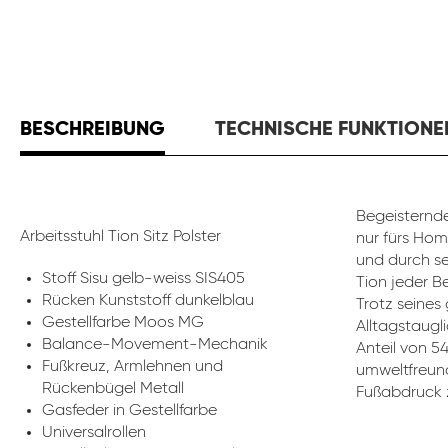
BESCHREIBUNG
TECHNISCHE FUNKTIONE
Begeisternde
Arbeitsstuhl Tion Sitz Polster
nur fürs Hom
und durch se
Stoff Sisu gelb-weiss SIS405
Tion jeder B
Rücken Kunststoff dunkelblau
Trotz seines
Gestellfarbe Moos MG
Alltagstaugli
Balance-Movement-Mechanik
Anteil von 5
Fußkreuz, Armlehnen und
umweltfreund
Rückenbügel Metall
Fußabdruck z
Gasfeder in Gestellfarbe
Universalrollen