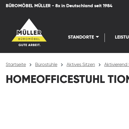
BÜROMÖBEL MÜLLER - 8x in Deutschland seit 1984
springen
Zur Hauptnavigation springen
STANDORTE
LEIST
Startseite
Bürostühle
Aktives Sitzen
Aktivierend 
HOMEOFFICESTUHL TION
Bildergalerie überspringen