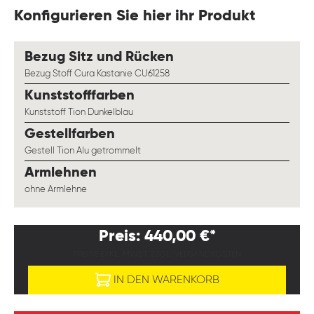
Konfigurieren Sie hier ihr Produkt
auswählen
Bezug Sitz und Rücken
Bezug Stoff Cura Kastanie CU61258
auswählen
Kunststofffarben
Kunststoff Tion Dunkelblau
auswählen
Gestellfarben
Gestell Tion Alu getrommelt
auswählen
Armlehnen
ohne Armlehne
Preis: 440,00 €*
PREISE EXKL. MWST. ZZGL. VERSANDKOSTEN
IN DEN WARENKORB