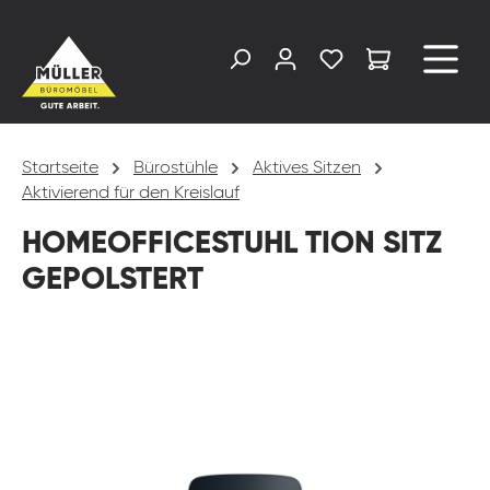
alt springen
Startseite
Bürostühle
Aktives Sitzen
Aktivierend für den Kreislauf
HOMEOFFICESTUHL TION SITZ
GEPOLSTERT
Bildergalerie überspringen