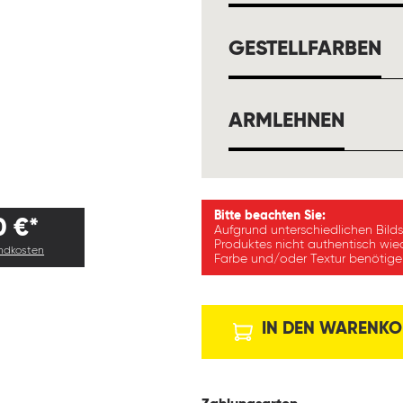
A
GESTELLFARBEN
AUSW
ARMLEHNEN
Bitte beachten Sie:
0 €*
Aufgrund unterschiedlichen Bild
Produktes nicht authentisch wie
andkosten
Farbe und/oder Textur benötigen
IN DEN WARENKO