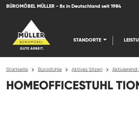
BÜROMÖBEL MÜLLER - 8x in Deutschland seit 1984
springen
Zur Hauptnavigation springen
STANDORTE
LEIST
Startseite
Bürostühle
Aktives Sitzen
Aktivierend 
HOMEOFFICESTUHL TION
Bildergalerie überspringen