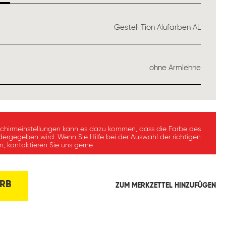
USWÄHLEN
Gestell Tion Alufarben AL
ÄHLEN
ohne Armlehne
schirmeinstellungen kann es dazu kommen, dass die Farbe des
dergegeben wird. Wenn Sie Hilfe bei der Auswahl der richtigen
, kontaktieren Sie uns gerne.
RB
ZUM MERKZETTEL HINZUFÜGEN