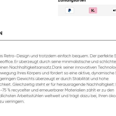
Zahlungsarten
N
s Retro-Design und trotzdem einfach bequem. Der perfekte St
eoffice. Er überzeugt durch seine minimalistische und schlicht
inen Nachhaltigkeitsansatz.Dank seiner innovativen Technolog
ewegung Ihres Körpers und fördert so eine aktive, dynamische 
 geringen Gewichts überzeugt er durch Stabilität und hohe
chkeit. Gleichzeitig steht er für herausragende Nachhaltigkeit:
4-75 % recycelter und erneuerbarer Materialien zählt er zu den
lichsten Arbeitsstühlen weltweit und trägt dazu bei, Ihren ök
u verringern.