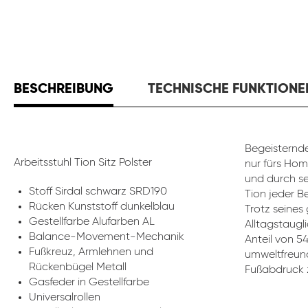
BESCHREIBUNG
TECHNISCHE FUNKTIONE
Begeisternde
Arbeitsstuhl Tion Sitz Polster
nur fürs Hom
und durch se
Stoff Sirdal schwarz SRD190
Tion jeder B
Rücken Kunststoff dunkelblau
Trotz seines
Gestellfarbe Alufarben AL
Alltagstaugli
Balance-Movement-Mechanik
Anteil von 5
Fußkreuz, Armlehnen und
umweltfreund
Rückenbügel Metall
Fußabdruck z
Gasfeder in Gestellfarbe
Universalrollen