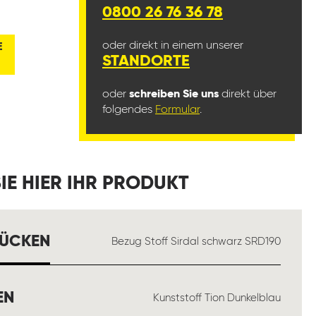
0800 26 76 36 78
oder direkt in einem unserer
E
STANDORTE
oder
schreiben Sie uns
direkt über
folgendes
Formular
.
IE HIER IHR PRODUKT
AUSWÄHLEN
RÜCKEN
Bezug Stoff Sirdal schwarz SRD190
AUSWÄHLEN
EN
Kunststoff Tion Dunkelblau