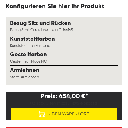
Konfigurieren Sie hier ihr Produkt
auswählen
Bezug Sitz und Rücken
Bezug Stoff Cura dunkelblau CU66165
auswählen
Kunststofffarben
Kunststoff Tion Kastanie
auswählen
Gestellfarben
Gestell Tion Moos MG
auswählen
Armlehnen
starre Armlehnen
Preis: 454,00 €*
PREISE EXKL. MWST. ZZGL. VERSANDKOSTEN
IN DEN WARENKORB