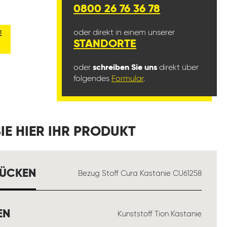
0800 26 76 36 78
oder direkt in einem unserer
E
STANDORTE
oder
schreiben Sie uns
direkt über
folgendes
Formular
.
IE HIER IHR PRODUKT
AUSWÄHLEN
RÜCKEN
Bezug Stoff Cura Kastanie CU61258
AUSWÄHLEN
EN
Kunststoff Tion Kastanie