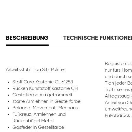
BESCHREIBUNG
TECHNISCHE FUNKTIONE
Begeisternde
Arbeitsstuhl Tion Sitz Polster
nur fürs Hom
und durch se
Stoff Cura Kastanie CU61258
Tion jeder B
Rücken Kunststoff Kastanie CH
Trotz seines
Gestellfarbe Alu getrommelt
Alltagstaugli
starre Armlehnen in Gestellfarbe
Anteil von 5
Balance-Movement-Mechanik
umweltfreund
Fußkreuz, Armlehnen und
Fußabdruck z
Rückenbügel Metall
Gasfeder in Gestellfarbe