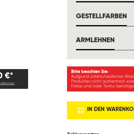
A
GESTELLFARBEN
AUSW
ARMLEHNEN
Bitte beachten Sie:
0 €*
Aufgrund unterschiedlichen Bild
Produktes nicht authentisch wie
andkosten
Farbe und/oder Textur benötigen
IN DEN WARENKO