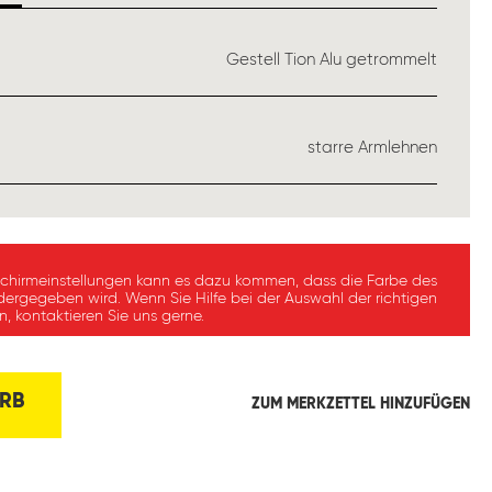
USWÄHLEN
Gestell Tion Alu getrommelt
ÄHLEN
starre Armlehnen
schirmeinstellungen kann es dazu kommen, dass die Farbe des
dergegeben wird. Wenn Sie Hilfe bei der Auswahl der richtigen
, kontaktieren Sie uns gerne.
RB
ZUM MERKZETTEL HINZUFÜGEN