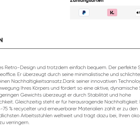
Zahlungsarten
N
s Retro-Design und trotzdem einfach bequem. Der perfekte St
eoffice. Er überzeugt durch seine minimalistische und schlicht
inen Nachhaltigkeitsansatz.Dank seiner innovativen Technolog
ewegung Ihres Körpers und fördert so eine aktive, dynamische 
 geringen Gewichts überzeugt er durch Stabilität und hohe
chkeit. Gleichzeitig steht er für herausragende Nachhaltigkeit:
4-75 % recycelter und erneuerbarer Materialien zählt er zu den
lichsten Arbeitsstühlen weltweit und trägt dazu bei, Ihren ök
u verringern.