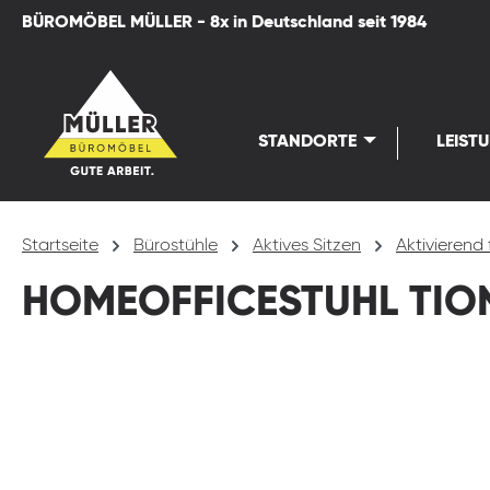
BÜROMÖBEL MÜLLER - 8x in Deutschland seit 1984
springen
Zur Hauptnavigation springen
STANDORTE
LEIST
Startseite
Bürostühle
Aktives Sitzen
Aktivierend 
HOMEOFFICESTUHL TION
Bildergalerie überspringen