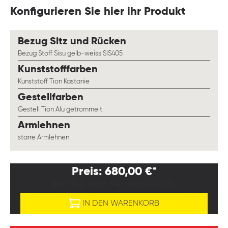
Konfigurieren Sie hier ihr Produkt
auswählen
Bezug Sitz und Rücken
Bezug Stoff Sisu gelb-weiss SIS405
auswählen
Kunststofffarben
Kunststoff Tion Kastanie
auswählen
Gestellfarben
Gestell Tion Alu getrommelt
auswählen
Armlehnen
starre Armlehnen
Preis: 680,00 €*
PREISE EXKL. MWST. ZZGL. VERSANDKOSTEN
IN DEN WARENKORB