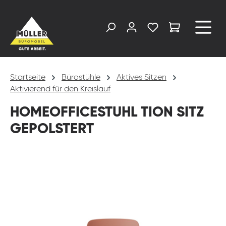
alt springen
Startseite
Bürostühle
Aktives Sitzen
Aktivierend für den Kreislauf
HOMEOFFICESTUHL TION SITZ
GEPOLSTERT
Bildergalerie überspringen