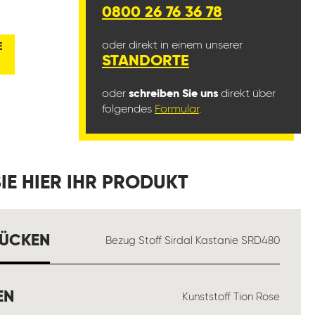
0800 26 76 36 78
oder direkt in einem unserer
E
STANDORTE
oder
schreiben Sie uns
direkt über
folgendes
Formular
.
IE HIER IHR PRODUKT
AUSWÄHLEN
RÜCKEN
Bezug Stoff Sirdal Kastanie SRD480
AUSWÄHLEN
EN
Kunststoff Tion Rose