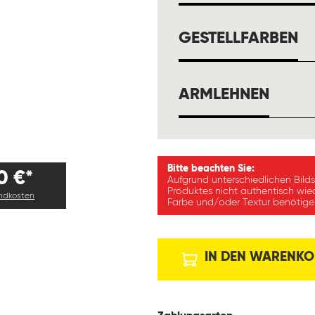
A
GESTELLFARBEN
AUSW
ARMLEHNEN
Bitte beachten Sie:
0 €*
Aufgrund unterschiedlichen Bild
Produktes nicht authentisch wie
andkosten
Farbe und/oder Textur benötigen
IN DEN WARENKO