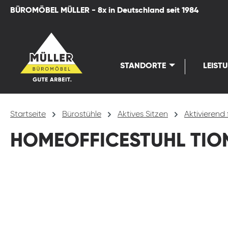
BÜROMÖBEL MÜLLER - 8x in Deutschland seit 1984
springen
Zur Hauptnavigation springen
STANDORTE
LEIST
Startseite
Bürostühle
Aktives Sitzen
Aktivierend 
HOMEOFFICESTUHL TION
Bildergalerie überspringen