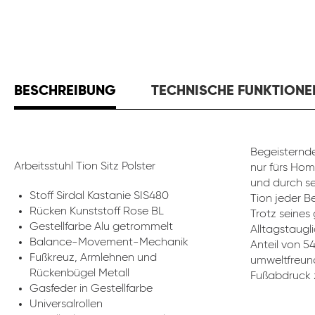
BESCHREIBUNG
TECHNISCHE FUNKTIONE
Begeisternde
Arbeitsstuhl Tion Sitz Polster
nur fürs Hom
und durch se
Stoff Sirdal Kastanie SIS480
Tion jeder B
Rücken Kunststoff Rose BL
Trotz seines
Gestellfarbe Alu getrommelt
Alltagstaugli
Balance-Movement-Mechanik
Anteil von 5
Fußkreuz, Armlehnen und
umweltfreund
Rückenbügel Metall
Fußabdruck z
Gasfeder in Gestellfarbe
Universalrollen