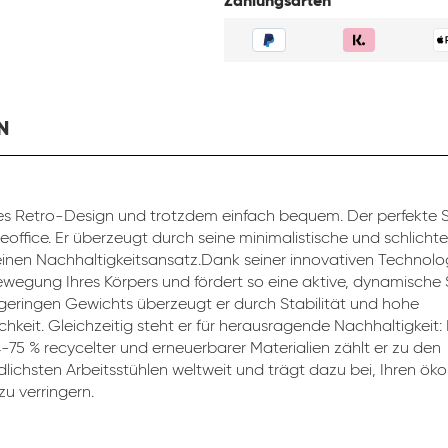
Zahlungsarten
N
s Retro-Design und trotzdem einfach bequem. Der perfekte St
eoffice. Er überzeugt durch seine minimalistische und schlicht
inen Nachhaltigkeitsansatz.Dank seiner innovativen Technolog
ewegung Ihres Körpers und fördert so eine aktive, dynamische 
 geringen Gewichts überzeugt er durch Stabilität und hohe
chkeit. Gleichzeitig steht er für herausragende Nachhaltigkeit:
4-75 % recycelter und erneuerbarer Materialien zählt er zu den
lichsten Arbeitsstühlen weltweit und trägt dazu bei, Ihren ök
u verringern.