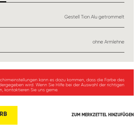
USWÄHLEN
Gestell Tion Alu getrommelt
ÄHLEN
ohne Armlehne
schirmeinstellungen kann es dazu kommen, dass die Farbe des
dergegeben wird. Wenn Sie Hilfe bei der Auswahl der richtigen
, kontaktieren Sie uns gerne.
RB
ZUM MERKZETTEL HINZUFÜGEN