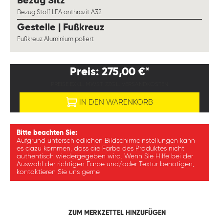
auswählen
Bezug Sitz
Bezug Stoff LFA anthrazit A32
auswählen
Gestelle | Fußkreuz
Fußkreuz Aluminium poliert
Preis: 275,00 €*
PREISE EXKL. MWST. ZZGL. VERSANDKOSTEN
IN DEN WARENKORB
Bitte beachten Sie:
Aufgrund unterschiedlichen Bildschirmeinstellungen kann
es dazu kommen, dass die Farbe des Produktes nicht
authentisch wiedergegeben wird. Wenn Sie Hilfe bei der
Auswahl der richtigen Farbe und/oder Textur benötigen,
kontaktieren Sie uns gerne.
ZUM MERKZETTEL HINZUFÜGEN